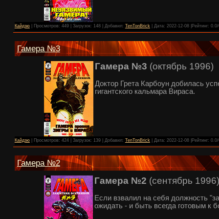
Кайдзю
| Просмотров: 449 | Загрузок: 148 | Добавил:
TenTonBrick
| Дата:
2022-12-08
|Рейтинг: 0.0/
Гамера №3
Гамера №3
(октябрь 1996)
Доктор Грета Карбоун добилась усп
гигантского кальмара Вираса.
Кайдзю
| Просмотров: 424 | Загрузок: 139 | Добавил:
TenTonBrick
| Дата:
2022-12-08
|Рейтинг: 0.0/
Гамера №2
Гамера №2
(сентябрь 1996
Если взвалил на себя должность "за
ожидать - и быть всегда готовым к б