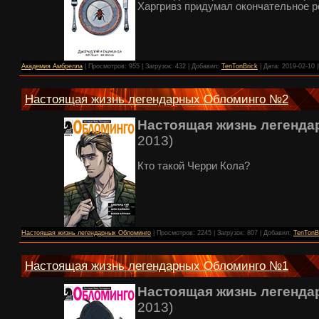
Харгривз придумал окончательное 
Академия Амбрелла
| Просмотров: 955 | Загрузок: 432 | Добавил:
TenTonBrick
| Дата:
2019-02-10
|
Настоящая жизнь легендарных Обломинго №2
Настоящая жизнь легенд
2013)
Кто такой Черри Кола?
Настоящая жизнь легендарных Обломинго
| Просмотров: 2245 | Загрузок: 807 | Добавил:
TenTonB
Настоящая жизнь легендарных Обломинго №1
Настоящая жизнь легенд
2013)