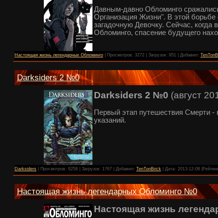
Давным-давно Обломинго сражались
Организация Жизни". В этой борьбе 
загадочную Девочку. Сейчас, когда 
Обломинго, спасение будущего нахо
Настоящая жизнь легендарных Обломинго
| Просмотров: 3272 | Загрузок: 951 | Добавил:
TenTonB
Darksiders 2 №0
Darksiders 2 №0
(август 20
Первый этап путешествия Смерти - 
указаний.
Darksiders
| Просмотров: 6258 | Загрузок: 1767 | Добавил:
TenTonBrick
| Дата:
2013-12-08
|Рейтинг
Настоящая жизнь легендарных Обломинго №0
Настоящая жизнь легенд