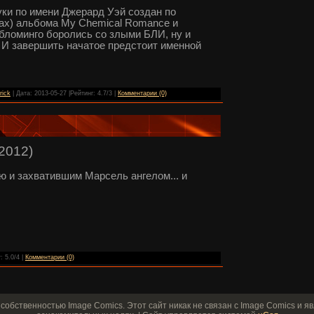
уки по имени Джерард Уэй создан по
ах) альбома My Chemical Romance и
Обломинго боролись со злыми БЛИ, ну и
а. И завершить начатое предстоит именной
rick
| Дата:
2013-05-27
|Рейтинг: 4.7/3 |
Комментарии (0)
2012)
 и захватившим Марсель ангелом... и
: 5.0/4 |
Комментарии (0)
собственностью Image Comics. Этот сайт никак не связан с Image Comics и 