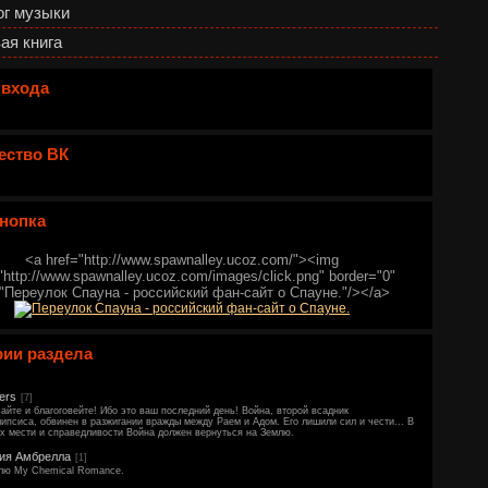
ог музыки
ая книга
 входа
ество ВК
нопка
<a href="http://www.spawnalley.ucoz.com/"><img
"http://www.spawnalley.ucoz.com/images/click.png" border="0"
="Переулок Спауна - российский фан-сайт о Спауне."/></a>
рии раздела
ers
[7]
айте и благоговейте! Ибо это ваш последний день! Война, второй всадник
ипсиса, обвинен в разжигании вражды между Раем и Адом. Его лишили сил и чести... В
х мести и справедливости Война должен вернуться на Землю.
ия Амбрелла
[1]
лю My Chemical Romance.