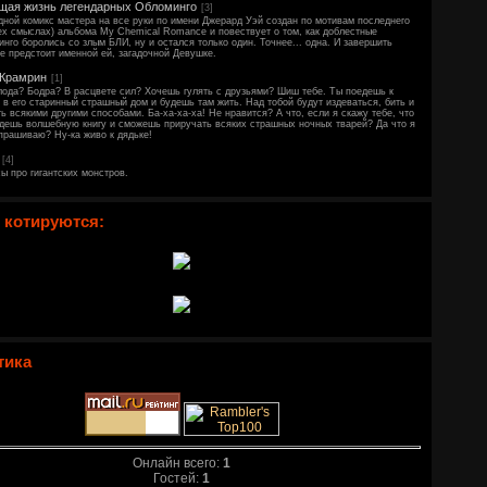
щая жизнь легендарных Обломинго
[3]
ной комикс мастера на все руки по имени Джерард Уэй создан по мотивам последнего
ех смыслах) альбома My Chemical Romance и повествует о том, как доблестные
нго боролись со злым БЛИ, ну и остался только один. Точнее... одна. И завершить
е предстоит именной ей, загадочной Девушке.
 Крамрин
[1]
ода? Бодра? В расцвете сил? Хочешь гулять с друзьями? Шиш тебе. Ты поедешь к
 в его старинный страшный дом и будешь там жить. Над тобой будут издеваться, бить и
ь всякими другими способами. Ба-ха-ха-ха! Не нравится? А что, если я скажу тебе, что
дешь волшебную книгу и сможешь приручать всяких страшных ночных тварей? Да что я
прашиваю? Ну-ка живо к дядьке!
[4]
ы про гигантских монстров.
 котируются:
тика
Онлайн всего:
1
Гостей:
1