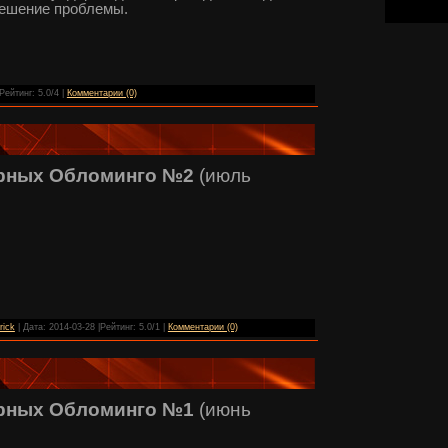
решение проблемы.
Рейтинг: 5.0/4 |
Комментарии (0)
арных Обломинго №2
(июль
rick
| Дата:
2014-03-28
|Рейтинг: 5.0/1 |
Комментарии (0)
арных Обломинго №1
(июнь