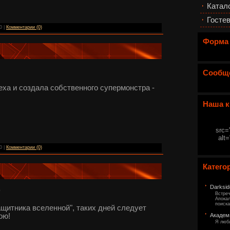
Катал
Гостев
0 |
Комментарии (0)
Форма
Сообщ
еха и создала собственного супермонстра -
Наша к
src=
alt
0 |
Комментарии (0)
Катего
Darksid
)
Встреч
Апокал
поиска
щитника вселенной", таких дней следует
Академ
ою!
Я люб