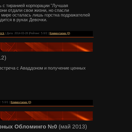
 с тиранией корпорации "Лучшая
они отдали свои жизни, но спасли
в мире осталась лишь горстка подражателей
дится в руках Девочки.
rick
| Дата:
2014-03-28
|Рейтинг: 5.0/2 |
Комментарии (0)
12)
встреча с Аваддоном и получение ценных
: 5.0/1 |
Комментарии (0)
арных Обломинго №0
(май 2013)