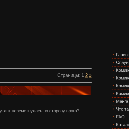
Главн
Спаун
Комик
Страницы
:
1
2
»
Комик
Комикс
Комик
Манга
Что та
тант переметнулась на сторону врага?
FAQ
Катал