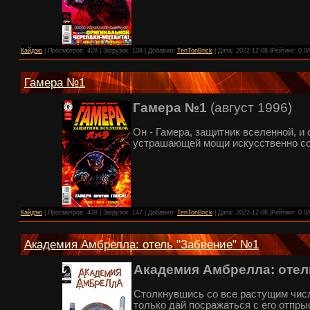
Кайдзю
| Просмотров: 428 | Загрузок: 108 | Добавил:
TenTonBrick
| Дата:
2022-12-08
|Рейтинг: 0.0/
Гамера №1
Гамера №1
(август 1996)
Он - Гамера, защитник вселенной, и
устрашающей мощи искусственно со
Кайдзю
| Просмотров: 438 | Загрузок: 147 | Добавил:
TenTonBrick
| Дата:
2022-12-08
|Рейтинг: 0.0/
Академия Амбрелла: отель "Забвение" №1
Академия Амбрелла: отел
Столкнувшись со все растущим чис
только дай посражаться с его отпр