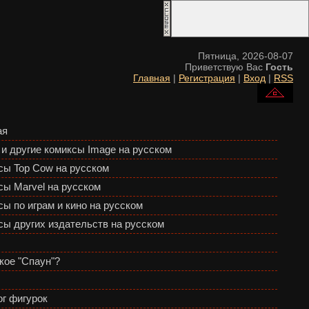
Пятница, 2026-08-07
Приветствую Вас
Гость
Главная
|
Регистрация
|
Вход
|
RSS
ая
 и другие комиксы Image на русском
сы Top Cow на русском
сы Marvel на русском
ы по играм и кино на русском
сы других издательств на русском
кое "Спаун"?
ог фигурок