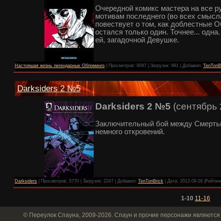
Очередной комикс мастера на все р
мотивам последнего (во всех смысл
повествует о том, как доблестные 
остался только один. Точнее... одн
ей, загадочной Девушке.
Настоящая жизнь легендарных Обломинго
| Просмотров: 6097 | Загрузок: 991 | Добавил:
TenTonB
Darksiders 2 №5
Darksiders 2 №5
(сентябрь 
Заключительный бой между Смертью
немного откровений.
Darksiders
| Просмотров: 5770 | Загрузок: 2247 | Добавил:
TenTonBrick
| Дата:
2012-09-26
|Рейтинг
1-10
11-16
© Переулок Спауна, 2009-2026. Спаун и прочие персонажи являются 