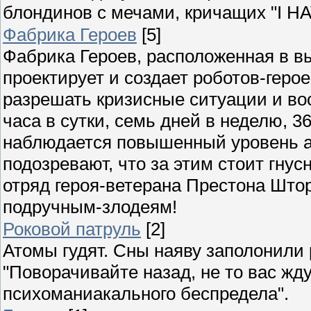
блондинов с мечами, кричащих "I H
Фабрика Героев
[5]
Фабрика Героев, расположенная в в
проектирует и создает роботов-герое
разрешать кризисные ситуации и во
часа в сутки, семь дней в неделю, 3
наблюдается повышенный уровень а
подозревают, что за этим стоит гну
отряд героя-ветерана Престона Штор
подручным-злодеям!
Роковой патруль
[2]
Атомы гудят. Сны наяву заполонили
"Поворачивайте назад, не то вас жд
психоманиакального беспредела".