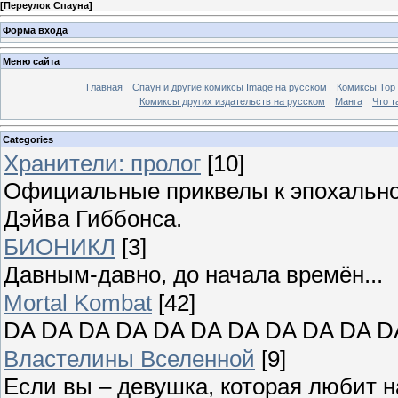
[
Переулок Спауна
]
Форма входа
Меню сайта
Главная
Спаун и другие комиксы Image на русском
Комиксы Top
Комиксы других издательств на русском
Манга
Что т
Categories
Хранители: пролог
[10]
Официальные приквелы к эпохально
Дэйва Гиббонса.
БИОНИКЛ
[3]
Давным-давно, до начала времён...
Mortal Kombat
[42]
DA DA DA DA DA DA DA DA DA DA
Властелины Вселенной
[9]
Если вы – девушка, которая любит н