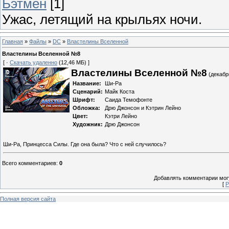
Бэтмен
[1]
Ужас, летящий на крыльях ночи.
Главная
»
Файлы
»
DC
»
Властелины Вселенной
Властелины Вселенной №8
[ ·
Скачать удаленно
(12,46 МБ) ]
Властелины Вселенной №8
(декабр
Название:
Ши-Ра
Сценарий:
Майк Коста
Шрифт:
Саида Темофонте
Обложка:
Дрю Джонсон и Кэтрин Лейно
Цвет:
Кэтри Лейно
Художник:
Дрю Джонсон
Ши-Ра, Принцесса Силы. Где она была? Что с ней случилось?
Всего комментариев
:
0
Добавлять комментарии могу
[
Р
Полная версия сайта