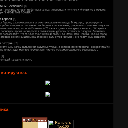
лины Вселенной
[9]
ы – девушка, которая любит накачанных, загорелых и полуголых блондинов с мечами,
щих "I HAVE THE POWER"...
а Героев
[5]
а Героев, расположенная в высокотехнологичном городе Макухиро, проектирует и
т роботов-героев и отправляет их бороться со злодеями, разрешать кризисные ситуации
танавливать мир по всей Вселенной 24 часа в сутки, семь дней в неделю, 365 дней в
В последнее время наблюдается повышенный уровень активности злодеев. Аналитики
и подозревают, что за этим стоит гнусный злодей по имени Фон Небула. Только отряд
ветерана Престона Штормера способен дать отпор Небуле и его подручным-злодеям!
й патруль
[2]
гудят. Сны наяву заполонили разумные улицы, а авторов предупредили: "Поворачивайте
 не то вас ждут могучие последствия чистого психоманиакального беспредела".
[1]
летящий на крыльях ночи.
 котируются:
тика