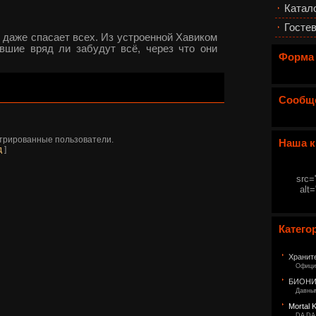
Катал
Гостев
и даже спасает всех. Из устроенной Хавиком
вшие вряд ли забудут всё, через что они
Форма
Сообщ
стрированные пользователи.
Наша к
д
]
src=
alt
Катего
Храните
Офици
БИОНИ
Давным
Mortal 
DA DA