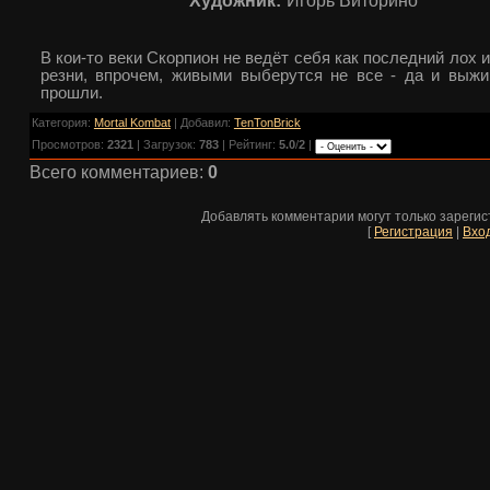
Художник:
Игорь Виторино
В кои-то веки Скорпион не ведёт себя как последний лох 
резни, впрочем, живыми выберутся не все - да и выжи
прошли.
Категория
:
Mortal Kombat
|
Добавил
:
TenTonBrick
Просмотров
:
2321
|
Загрузок
:
783
|
Рейтинг
:
5.0
/
2
|
Всего комментариев
:
0
Добавлять комментарии могут только зареги
[
Регистрация
|
Вхо