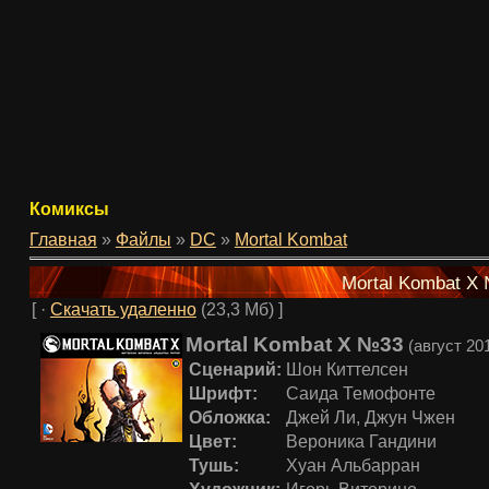
Комиксы
Главная
»
Файлы
»
DC
»
Mortal Kombat
Mortal Kombat X
[ ·
Скачать удаленно
(23,3 Мб) ]
Mortal Kombat X №33
(август 20
Сценарий:
Шон Киттелсен
Шрифт:
Саида Темофонте
Обложка:
Джей Ли, Джун Чжен
Цвет:
Вероника Гандини
Тушь:
Хуан Альбарран