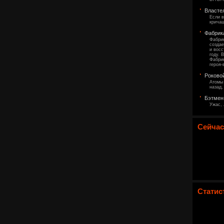
Власте
Если в
крича
Фабрик
Фабрик
создае
и восс
году. 
Фабрик
героя-
Роково
Атомы 
назад,
Бэтмен
Ужас, 
Сейчас
Статис