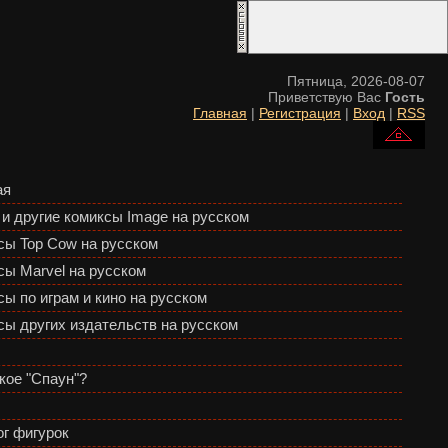
Пятница, 2026-08-07
Приветствую Вас
Гость
Главная
|
Регистрация
|
Вход
|
RSS
ая
 и другие комиксы Image на русском
сы Top Cow на русском
сы Marvel на русском
ы по играм и кино на русском
сы других издательств на русском
кое "Спаун"?
ог фигурок