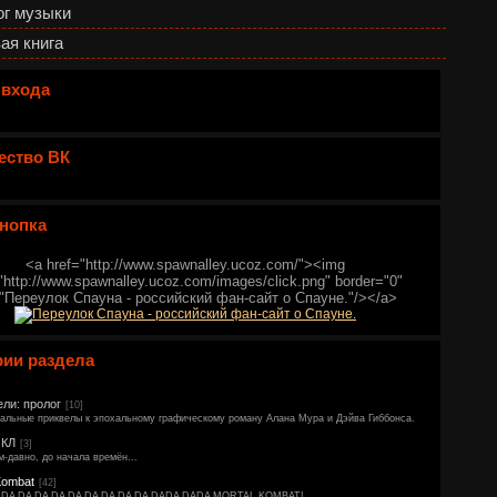
ог музыки
ая книга
 входа
ество ВК
нопка
<a href="http://www.spawnalley.ucoz.com/"><img
"http://www.spawnalley.ucoz.com/images/click.png" border="0"
="Переулок Спауна - российский фан-сайт о Спауне."/></a>
рии раздела
ли: пролог
[10]
альные приквелы к эпохальному графическому роману Алана Мура и Дэйва Гиббонса.
КЛ
[3]
-давно, до начала времён...
Kombat
[42]
 DA DA DA DA DA DA DA DA DA DADA DADA MORTAL KOMBAT!