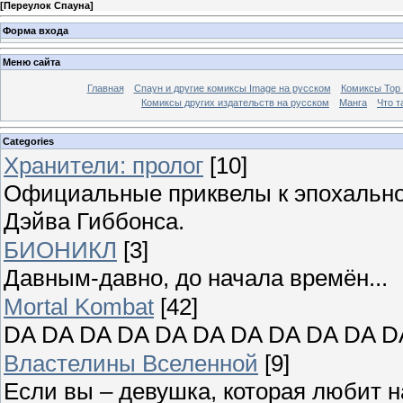
[
Переулок Спауна
]
Форма входа
Меню сайта
Главная
Спаун и другие комиксы Image на русском
Комиксы Top
Комиксы других издательств на русском
Манга
Что т
Categories
Хранители: пролог
[10]
Официальные приквелы к эпохально
Дэйва Гиббонса.
БИОНИКЛ
[3]
Давным-давно, до начала времён...
Mortal Kombat
[42]
DA DA DA DA DA DA DA DA DA DA
Властелины Вселенной
[9]
Если вы – девушка, которая любит н