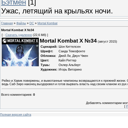
Бэтмен
[1]
Ужас, летящий на крыльях ночи.
Главная
»
Файлы
»
DC
»
Mortal Kombat
Mortal Kombat X №34
[ ·
Скачать удаленно
(22,6 Мб) ]
Mortal Kombat X №34
(август 2015)
Сценарий:
Шон Киттелсен
Шрифт:
Саида Темофонте
Обложка:
Джей Ли, Джун Чжен
Цвет:
Кайл Риттер
Тушь:
Оклер Альберт
Художник:
Игорь Виторино
Рейко и Хавик повержены, и вымотанные чемпионы возвращаются к прежней жизни. Они
ведь Саб-Зиро наконец выздоровел и готов вырвать власть над своим кланом из рук 
Всего комментариев
:
0
Добавлять комментарии могу
[
Р
Полная версия сайта