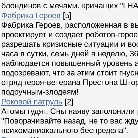
блондинов с мечами, кричащих "I H
Фабрика Героев
[5]
Фабрика Героев, расположенная в в
проектирует и создает роботов-герое
разрешать кризисные ситуации и во
часа в сутки, семь дней в неделю, 3
наблюдается повышенный уровень а
подозревают, что за этим стоит гну
отряд героя-ветерана Престона Штор
подручным-злодеям!
Роковой патруль
[2]
Атомы гудят. Сны наяву заполонили
"Поворачивайте назад, не то вас жд
психоманиакального беспредела".