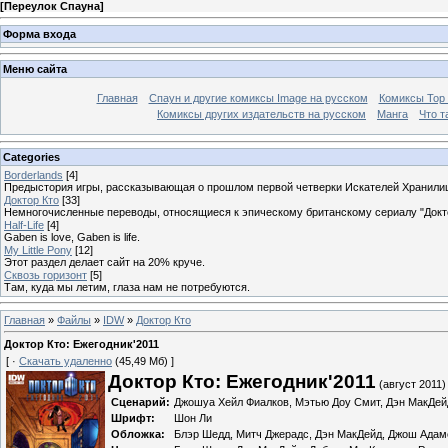
[
Переулок Спауна
]
Форма входа
Меню сайта
Главная
Спаун и другие комиксы Image на русском
Комиксы Top
Комиксы других издательств на русском
Манга
Что т
Categories
Borderlands
[4]
Предыстория игры, рассказывающая о прошлом первой четверки Искателей Хранили
Доктор Кто
[33]
Немногочисленные переводы, относящиеся к эпическому британскому сериалу "Докто
Half-Life
[4]
Gaben is love, Gaben is life.
My Little Pony
[12]
Этот раздел делает сайт на 20% круче.
Сквозь горизонт
[5]
Там, куда мы летим, глаза нам не потребуются.
Главная
»
Файлы
»
IDW
»
Доктор Кто
Доктор Кто: Ежегодник'2011
[ ·
Скачать удаленно
(45,49 Мб) ]
Доктор Кто: Ежегодник'2011
(август 2011)
Сценарий:
Джошуа Хейл Фиалков, Мэтью Доу Смит, Дэн МакДейд
Шрифт:
Шон Ли
Обложка:
Блэр Шедд, Митч Джерадс, Дэн МакДейд, Джош Адам