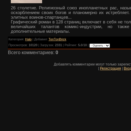
26 столетие. Религиозный союз инопланетных рас, наз
оскорблением своих богов и планомерно их истребляет.
элитных воинов-спартанцев...
Графический роман в 128 страниц включает в себя не тол
величайших талантов комикс-индустрии, но такж
дополнительные материалы.
Категория
:
Halo
|
Добавил
:
TenTonBrick
Просмотров
:
10120
|
Загрузок
:
2331
|
Рейтинг
:
5.0
/
10
|
Всего комментариев
:
0
Добавлять комментарии могут только зареги
[
Регистрация
|
Вхо