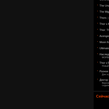
The Un
The Mig
Thors
[
Thor v.
Thor: T
Avenger
Moon Kn
Ultimate
Наслед
МОРВ
Thor v.
Новый
Разное
Для о
Доктор
Верхо
седал
Сейчас