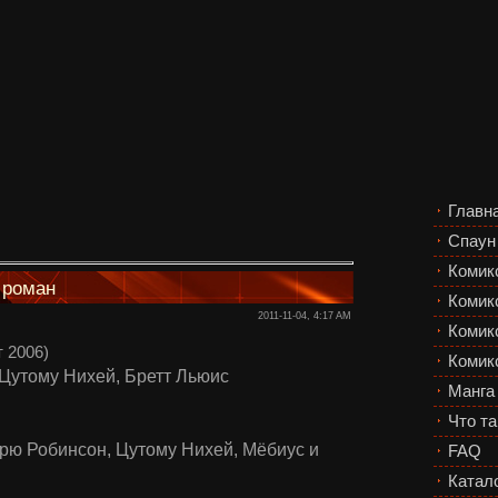
Главн
Спаун
Комик
 роман
Комик
2011-11-04, 4:17 AM
Комикс
т 2006)
Комик
Цутому Нихей, Бретт Льюис
Манга
Что та
рю Робинсон, Цутому Нихей, Мёбиус и
FAQ
Катал