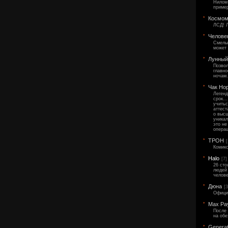
Нилом 
приме
Космом
ЛСД! 
Челове
Смелый
может 
Лунный
Позвол
главно
ночам.
Чак Но
Легенд
срок..
учитьс
аттест
о высш
уникал
это не
операц
ТРОН
Комик
Halo
[7]
26 сто
людей 
челове
Дюна
[3
Офици
Max Pa
После 
на об
Generat