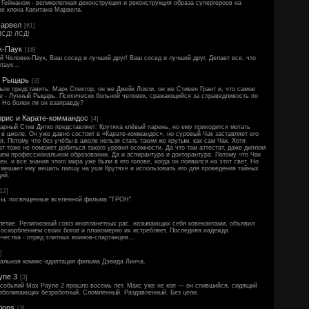
Гейманом - великолепная деконструкция и реконструкция образа супергероев на
ре клона Капитана Марвела.
арвел
[61]
ЛСД! ЛСД!
к-Паук
[16]
 Человек-Паук, Ваш сосед и лучший друг! Ваш сосед и лучший друг, Делает все, что
паук...
 Рыцарь
[3]
ьте представить: Марк Спектор, он же Джейк Локли, он же Стивен Грант и, что самое
е - Лунный Рыцарь. Психически больной человек, сражающийся за справедливость по
 Но болен ли он взаправду?
ррис и Карате-коммандос
[4]
арный Стив Дитко представляет: Крутяха клёвый парень, но ему приходится мотать
. в школе. Он уже давно состоит в «Карате-коммандос», но суровый Чак заставляет его
я. Потому что без учёбы в школе нельзя стать таким же крутым, как сам Чак. Хотя
ат тоже не поможет добиться такого уровня осомности. Да что там аттестат, даже диплом
ем профессиональном образовании. Да и аспирантура и докторантура. Потому что Чак
ен, и все знания этого мира уже были в его голове, когда он появился на этот свет. Но
 мешает ему вешать лапшу на уши Крутяхе и использовать его для проведения тайных
ий.
[12]
сы, посвященные вселенной фильма "ТРОН".
летие. Религиозный союз инопланетных рас, называющих себя ковенантами, объявил
оскорблением своих богов и планомерно их истребляет. Последняя надежда
чества - отряд элитных воинов-спартанцев...
]
альная комикс-адаптация фильма Дэвида Линча.
yne 3
[3]
событий Max Payne 2 прошло восемь лет. Макс уже не коп — он спившийся, сидящий
езболивающих безработный. Сломленный. Раздавленный. Без цели.
ions
[3]