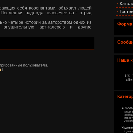
Катал
ывающих себя ковенантами, объявил людей
Гостев
 Последняя надежда человечества - отряд
ько четыре истории за авторством одних из
Форма
е внушительную арт-галерею и другие
Сообщ
Наша к
стрированные пользователи.
д
]
src=
alt
Катего
Анжела
Когда 
обращ
извест
Анжелы
Чудотв
Одна и