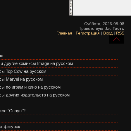
Суббота, 2026-08-08
Приветствую Вас
Гость
Главная
|
Регистрация
|
Вход
|
RSS
ая
 и другие комиксы Image на русском
сы Top Cow на русском
сы Marvel на русском
ы по играм и кино на русском
сы других издательств на русском
кое "Спаун"?
ог фигурок