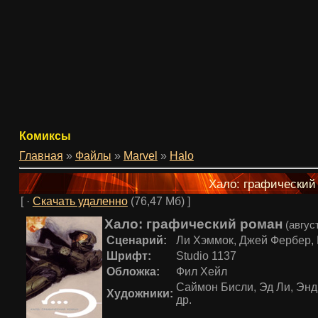
Комиксы
Главная
»
Файлы
»
Marvel
»
Halo
Хало: графический
[ ·
Скачать удаленно
(76,47 Мб) ]
Хало: графический роман
(авгус
Сценарий:
Ли Хэммок, Джей Фербер, 
Шрифт:
Studio 1137
Обложка:
Фил Хейл
Саймон Бисли, Эд Ли, Энд
Художники:
др.