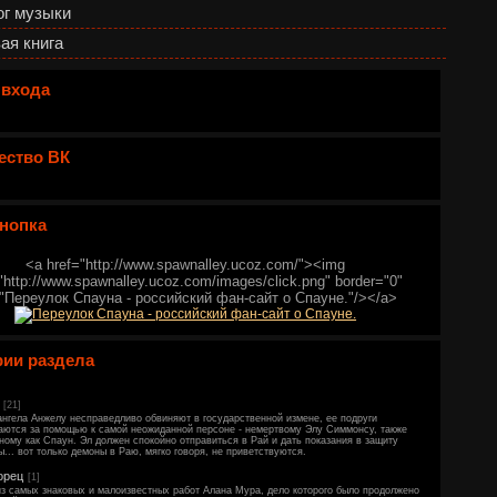
ог музыки
ая книга
 входа
ество ВК
нопка
<a href="http://www.spawnalley.ucoz.com/"><img
"http://www.spawnalley.ucoz.com/images/click.png" border="0"
="Переулок Спауна - российский фан-сайт о Спауне."/></a>
рии раздела
[21]
ангела Анжелу несправедливо обвиняют в государственной измене, ее подруги
аются за помощью к самой неожиданной персоне - немертвому Элу Симмонсу, также
ному как Спаун. Эл должен спокойно отправиться в Рай и дать показания в защиту
... вот только демоны в Раю, мягко говоря, не приветствуются.
орец
[1]
з самых знаковых и малоизвестных работ Алана Мура, дело которого было продолжено