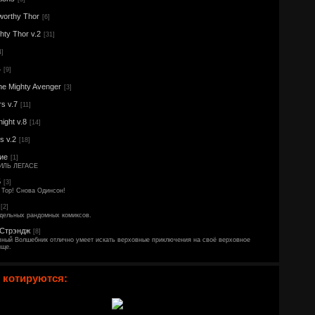
worthy Thor
[6]
hty Thor v.2
[31]
4]
4
[9]
he Mighty Avenger
[3]
s v.7
[11]
ight v.8
[14]
s v.2
[18]
ие
[1]
ИЛЬ ЛЕГАСЕ
5
[3]
 Тор! Снова Одинсон!
[2]
тдельных рандомных комиксов.
 Стрэндж
[8]
вный Волшебник отлично умеет искать верховные приключения на своё верховное
ище.
 котируются: