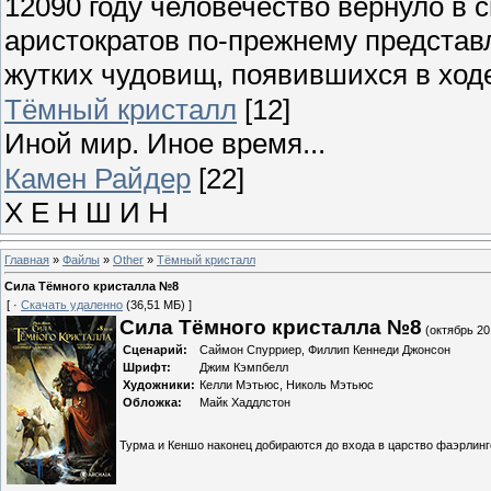
12090 году человечество вернуло в 
аристократов по-прежнему представл
жутких чудовищ, появившихся в ход
Тёмный кристалл
[12]
Иной мир. Иное время...
Камен Райдер
[22]
Х Е Н Ш И Н
Главная
»
Файлы
»
Other
»
Тёмный кристалл
Сила Тёмного кристалла №8
[ ·
Скачать удаленно
(36,51 МБ) ]
Сила Тёмного кристалла №8
(октябрь 20
Сценарий:
Саймон Спурриер, Филлип Кеннеди Джонсон
Шрифт:
Джим Кэмпбелл
Художники:
Келли Мэтьюс, Николь Мэтьюс
Обложка:
Майк Хаддлстон
Турма и Кеншо наконец добираются до входа в царство фаэрлинго