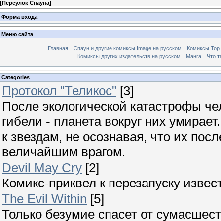
[
Переулок Спауна
]
Форма входа
Меню сайта
Главная
Спаун и другие комиксы Image на русском
Комиксы Top
Комиксы других издательств на русском
Манга
Что т
Categories
Протокол "Теликос"
[3]
После экологической катастрофы че
гибели - планета вокруг них умирае
к звездам, не осознавая, что их пос
величайшим врагом.
Devil May Cry
[2]
Комикс-приквел к перезапуску извес
The Evil Within
[5]
Только безумие спасет от сумасшест